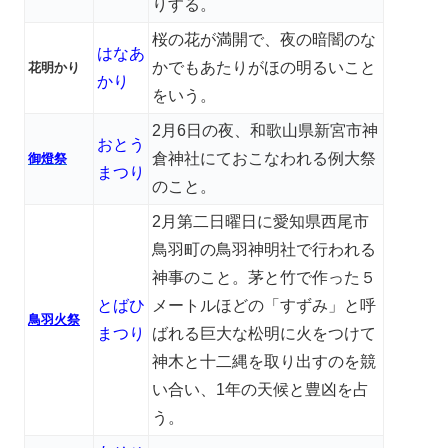
りする。
桜の花が満開で、夜の暗闇のな
はなあ
かでもあたりがほの明るいこと
花明かり
かり
をいう。
2月6日の夜、和歌山県新宮市神
おとう
倉神社にておこなわれる例大祭
御燈祭
まつり
のこと。
2月第二日曜日に愛知県西尾市
鳥羽町の鳥羽神明社で行われる
神事のこと。茅と竹で作った５
とばひ
メートルほどの「すずみ」と呼
鳥羽火祭
まつり
ばれる巨大な松明に火をつけて
神木と十二縄を取り出すのを競
い合い、1年の天候と豊凶を占
う。