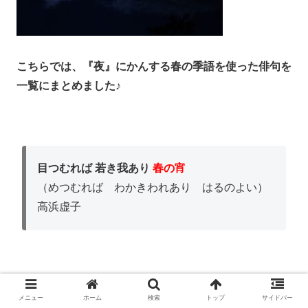
こちらでは、『夜』にかんする春の季語を使った俳句を
一覧にまとめました♪
目つむれば 若き我あり
春の宵
（めつむれば わかきわれあり はるのよい）
高浜虚子
メニュー
ホーム
検索
トップ
サイドバー
雁鴨の きげん直るや
春の宵