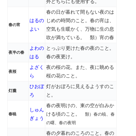
外どちらにも使用する。
春の日が暮れて間もない夜のは
はるの
じめの時間のこと。春の宵は、
春の宵
よい
空気も生暖かく、万物に生の息
吹が満ちている。
類）宵の春
よわの
とっぷり更けた春の夜のこと。
夜半の春
はる
春の夜更け。
よざく
夜の桜の花。また、夜に眺める
夜桜
ら
桜の花のこと。
ひおぼ
灯がおぼろに見えるようすのこ
灯朧
ろ
と。
春の夜明けの、東の空が白みか
しゅん
ける頃のこと。
春暁
類）春の暁、春
ぎょう
の曙、春の夜明
春の夕暮れのころのこと。春の