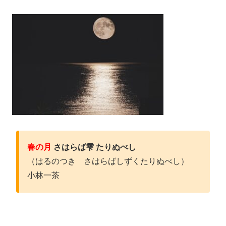
春の月
さはらば雫 たりぬべし
（はるのつき さはらばしずくたりぬべし）
小林一茶