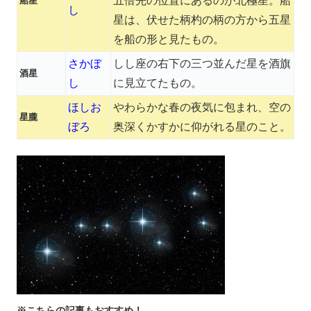
五倍先の位置にあるのが北極星。船
船星
し
星は、伏せた柄杓の柄の方から五星
を船の形と見たもの。
さかぼ
しし座の右下の三つ並んだ星を酒旗
酒星
し
に見立てたもの。
ほしお
やわらかな春の夜気に包まれ、空の
星朧
ぼろ
奥深くかすかに仰がれる星のこと。
※こちらの記事もおすすめ！