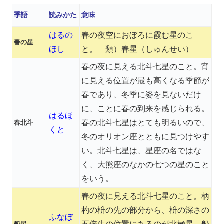
季語
読みかた
意味
はるの
春の夜空におぼろに霞む星のこ
春の星
ほし
と。 類）春星（しゅんせい）
春の夜に見える北斗七星のこと。宵
に見える位置が最も高くなる季節が
春であり、冬季に姿を見ないだけ
に、ことに春の到来を感じられる。
はるほ
春の北斗七星はとても明るいので、
春北斗
くと
冬のオリオン座とともに見つけやす
い。北斗七星は、星座の名ではな
く、大熊座のなかの七つの星のこと
をいう。
春の夜に見える北斗七星のこと。柄
杓の枡の先の部分から、枡の深さの
ふなぼ