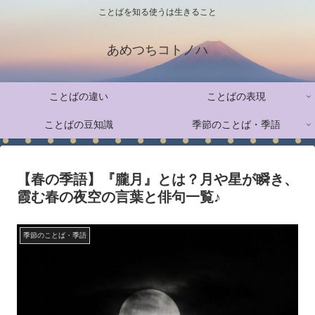
ことばを知る使うは生きること
あめつちコトノハ
ことばの違い
ことばの表現
ことばの豆知識
季節のことば・季語
【春の季語】『朧月』とは？月や星が瞬き、
霞む春の夜空の言葉と俳句一覧♪
季節のことば・季語