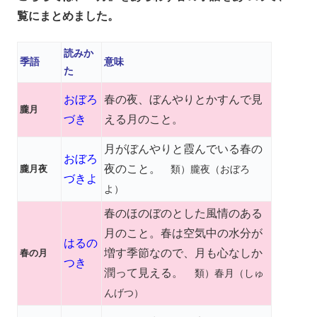
覧にまとめました。
読みか
季語
意味
た
おぼろ
春の夜、ぼんやりとかすんで見
朧月
づき
える月のこと。
月がぼんやりと霞んでいる春の
おぼろ
夜のこと。
朧月夜
類）朧夜（おぼろ
づきよ
よ）
春のほのぼのとした風情のある
月のこと。春は空気中の水分が
はるの
増す季節なので、月も心なしか
春の月
つき
潤って見える。
類）春月（しゅ
んげつ）