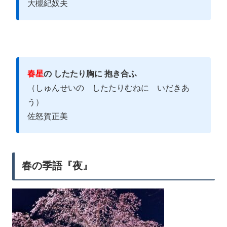
大槻紀奴夫
春星
の したたり胸に 抱き合ふ
（しゅんせいの したたりむねに いだきあ
う）
佐怒賀正美
春の季語『夜』