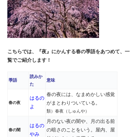
こちらでは、『夜』にかんする春の季語をあつめて、一
覧でご紹介します！
読みか
季語
意味
た
春の夜には、なまめかしい感覚
はるの
春の夜
がまとわりついている。
よ
類）春夜（しゅんや）
月のない夜の闇や、月の出る前
はるの
の暗さのことをいう。屋内、屋
春の闇
やみ