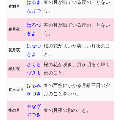
はるま
春の月が出ている夜のことをい
春満月
んげつ
う。
はるづ
春の月が出ている夜のことをい
春月夜
きよ
う。
はなつ
桜の花が咲いた美しい月夜のこ
花月夜
きよ
と。
さくら
桜の花が咲き、月が明るく輝く
桜月夜
づきよ
夜のこと。
はるみ
春の西空にかかる月齢三日の夕
春三日月
かづき
月のことをいう。
やなぎ
春の月夜の柳のこと。
柳の月
のつき