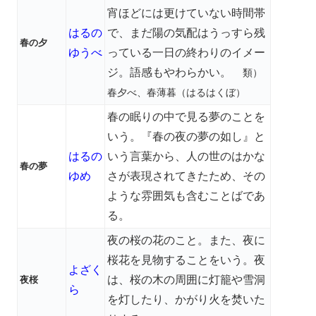
宵ほどには更けていない時間帯
はるの
で、まだ陽の気配はうっすら残
春の夕
ゆうべ
っている一日の終わりのイメー
ジ。語感もやわらかい。
類）
春夕べ、春薄暮（はるはくぼ）
春の眠りの中で見る夢のことを
いう。『春の夜の夢の如し』と
はるの
いう言葉から、人の世のはかな
春の夢
ゆめ
さが表現されてきたため、その
ような雰囲気も含むことばであ
る。
夜の桜の花のこと。また、夜に
桜花を見物することをいう。夜
よざく
は、桜の木の周囲に灯籠や雪洞
夜桜
ら
を灯したり、かがり火を焚いた