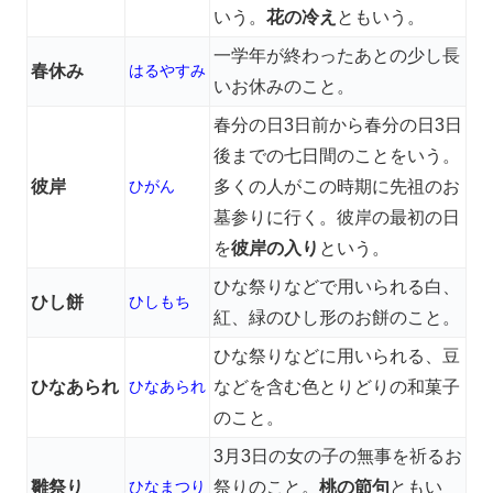
いう。
花の冷え
ともいう。
一学年が終わったあとの少し長
春休み
はるやすみ
いお休みのこと。
春分の日3日前から春分の日3日
後までの七日間のことをいう。
彼岸
ひがん
多くの人がこの時期に先祖のお
墓参りに行く。彼岸の最初の日
を
彼岸の入り
という。
ひな祭りなどで用いられる白、
ひし餅
ひしもち
紅、緑のひし形のお餅のこと。
ひな祭りなどに用いられる、豆
ひなあられ
ひなあられ
などを含む色とりどりの和菓子
のこと。
3月3日の女の子の無事を祈るお
雛祭り
ひなまつり
祭りのこと。
桃の節句
ともい