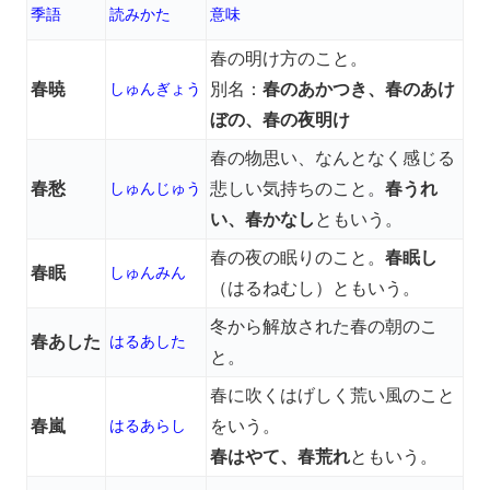
季語
読みかた
意味
春の明け方のこと。
春暁
しゅんぎょう
別名：
春のあかつき、春のあけ
ぼの、春の夜明け
春の物思い、なんとなく感じる
春愁
しゅんじゅう
悲しい気持ちのこと。
春うれ
い、春かなし
ともいう。
春の夜の眠りのこと。
春眠し
春眠
しゅんみん
（はるねむし）ともいう。
冬から解放された春の朝のこ
春あした
はるあした
と。
春に吹くはげしく荒い風のこと
春嵐
はるあらし
をいう。
春はやて、春荒れ
ともいう。