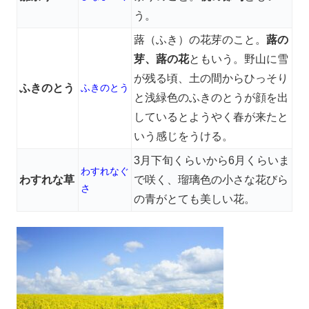
う。
蕗（ふき）の花芽のこと。
蕗の
芽、蕗の花
ともいう。野山に雪
が残る頃、土の間からひっそり
ふきのとう
ふきのとう
と浅緑色のふきのとうが顔を出
しているとようやく春が来たと
いう感じをうける。
3月下旬くらいから6月くらいま
わすれなぐ
わすれな草
で咲く、瑠璃色の小さな花びら
さ
の青がとても美しい花。