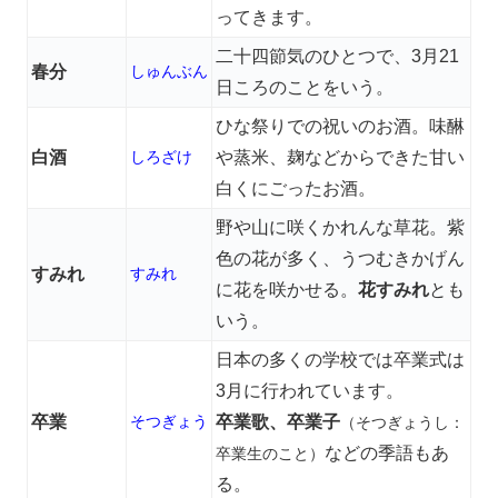
ってきます。
二十四節気のひとつで、3月21
春分
しゅんぶん
日ころのことをいう。
ひな祭りでの祝いのお酒。味醂
白酒
しろざけ
や蒸米、麹などからできた甘い
白くにごったお酒。
野や山に咲くかれんな草花。紫
色の花が多く、うつむきかげん
すみれ
すみれ
に花を咲かせる。
花すみれ
とも
いう。
日本の多くの学校では卒業式は
3月に行われています。
卒業
そつぎょう
卒業歌、卒業子
（そつぎょうし：
などの季語もあ
卒業生のこと）
る。