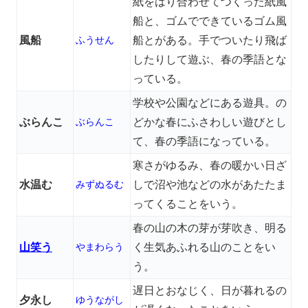
紙をはり合わせてつくった紙風
船と、ゴムでできているゴム風
風船
ふうせん
船とがある。手でついたり飛ば
したりして遊ぶ、春の季語とな
っている。
学校や公園などにある遊具。の
ぶらんこ
ぶらんこ
どかな春にふさわしい遊びとし
て、春の季語になっている。
寒さがゆるみ、春の暖かい日ざ
水温む
みずぬるむ
しで沼や池などの水があたたま
ってくることをいう。
春の山の木の芽が芽吹き、明る
山笑う
やまわらう
く生気あふれる山のことをい
う。
遅日とおなじく、日が暮れるの
夕永し
ゆうながし