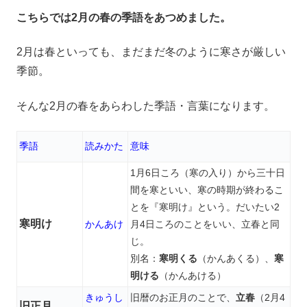
こちらでは2月の春の季語をあつめました。
2月は春といっても、まだまだ冬のように寒さが厳しい
季節。
そんな2月の春をあらわした季語・言葉になります。
季語
読みかた
意味
1月6日ころ（寒の入り）から三十日
間を寒といい、寒の時期が終わるこ
とを『寒明け』という。だいたい2
寒明け
かんあけ
月4日ころのことをいい、立春と同
じ。
別名：
寒明くる
（かんあくる）、
寒
明ける
（かんあける）
きゅうし
旧暦のお正月のことで、
立春
（2月4
旧正月