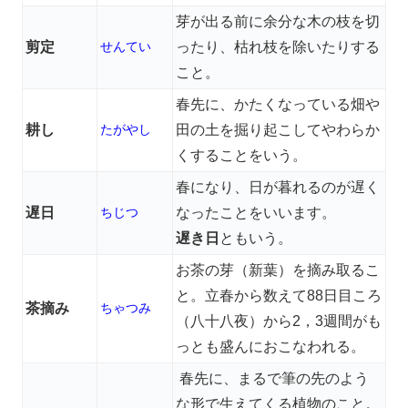
芽が出る前に余分な木の枝を切
剪定
せんてい
ったり、枯れ枝を除いたりする
こと。
春先に、かたくなっている畑や
耕し
たがやし
田の土を掘り起こしてやわらか
くすることをいう。
春になり、日が暮れるのが遅く
遅日
ちじつ
なったことをいいます。
遅き日
ともいう。
お茶の芽（新葉）を摘み取るこ
と。立春から数えて88日目ころ
茶摘み
ちゃつみ
（八十八夜）から2，3週間がも
っとも盛んにおこなわれる。
春先に、まるで筆の先のよう
な形で生えてくる植物のこと。