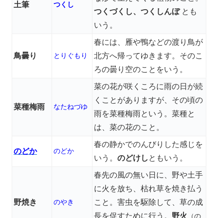
土筆
つくし
つくづくし、つくしんぼ
とも
いう。
春には、雁や鴨などの渡り鳥が
鳥曇り
とりぐもり
北方へ帰ってゆきます。そのこ
ろの曇り空のことをいう。
菜の花が咲くころに雨の日が続
くことがありますが、その頃の
菜種梅雨
なたねづゆ
雨を菜種梅雨という。菜種と
は、菜の花のこと。
春の静かでのんびりした感じを
のどか
のどか
いう。
のどけし
ともいう。
春先の風の無い日に、野や土手
に火を放ち、枯れ草を焼き払う
野焼き
のやき
こと。害虫を駆除して、草の成
長を促すために行う。
野火
（の