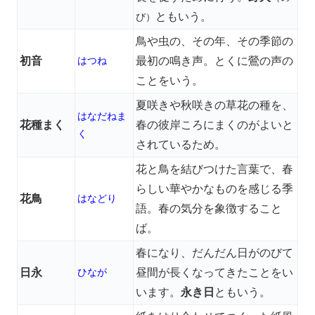
ともいう。
び）
鳥や虫の、その年、その季節の
初音
はつね
最初の鳴き声。とくに鶯の声の
ことをいう。
夏咲きや秋咲きの草花の種を、
はなだねま
花種まく
春の彼岸ころにまくのがよいと
く
されているため。
花と鳥を結びつけた言葉で、春
らしい華やかなものを感じる季
花鳥
はなどり
語。春の気分を象徴すること
ば。
春になり、だんだん日がのびて
日永
ひなが
昼間が長くなってきたことをい
います。
永き日
ともいう。