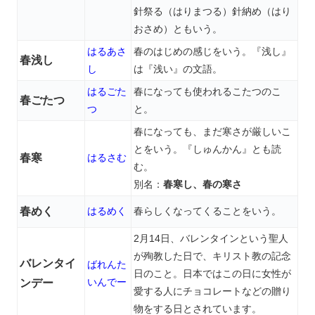
針祭る（はりまつる）針納め（はり
おさめ）ともいう。
はるあさ
春のはじめの感じをいう。『浅し』
春浅し
し
は『浅い』の文語。
はるごた
春になっても使われるこたつのこ
春ごたつ
つ
と。
春になっても、まだ寒さが厳しいこ
とをいう。『しゅんかん』とも読
春寒
はるさむ
む。
別名：
春寒し、春の寒さ
春めく
はるめく
春らしくなってくることをいう。
2月14日、バレンタインという聖人
が殉教した日で、キリスト教の記念
バレンタイ
ばれんた
日のこと。日本ではこの日に女性が
いんでー
ンデー
愛する人にチョコレートなどの贈り
物をする日とされています。