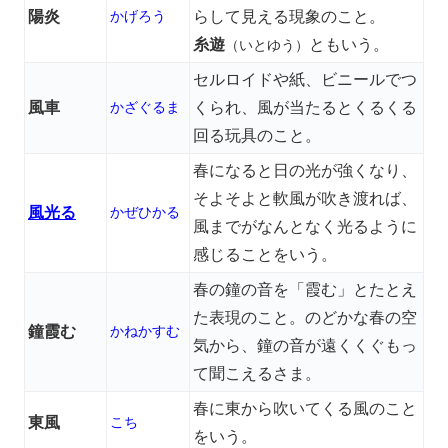
陽炎
かげろう
らして見える現象のこと。
糸遊
ともいう。
（いとゆう）
セルロイドや紙、ビニールでつ
風車
かざぐるま
くられ、風が当たるとくるくる
回る玩具のこと。
春になると日の光が強くなり、
そよそよと軟風が吹き渡れば、
風光る
かぜひかる
風までがなんとなく光るように
感じることをいう。
春の鐘の音を「霞む」とたとえ
た表現のこと。のどかな春の空
鐘霞む
かねかすむ
気から、鐘の音が遠くくぐもっ
て聞こえるさま。
春に東から吹いてくる風のこと
東風
こち
をいう。