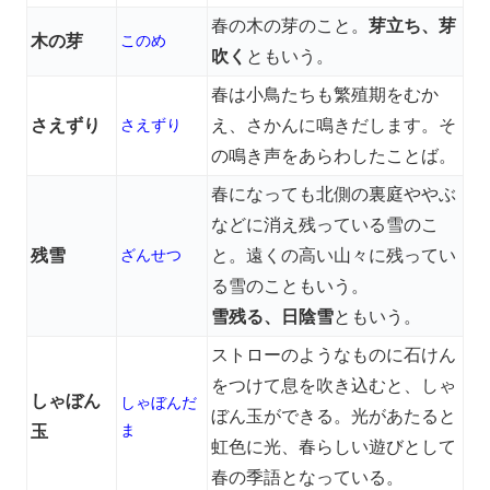
春の木の芽のこと。
芽立ち、芽
木の芽
このめ
吹く
ともいう。
春は小鳥たちも繁殖期をむか
さえずり
さえずり
え、さかんに鳴きだします。そ
の鳴き声をあらわしたことば。
春になっても北側の裏庭ややぶ
などに消え残っている雪のこ
残雪
ざんせつ
と。遠くの高い山々に残ってい
る雪のこともいう。
雪残る、日陰雪
ともいう。
ストローのようなものに石けん
をつけて息を吹き込むと、しゃ
しゃぼん
しゃぼんだ
ぼん玉ができる。光があたると
ま
玉
虹色に光、春らしい遊びとして
春の季語となっている。