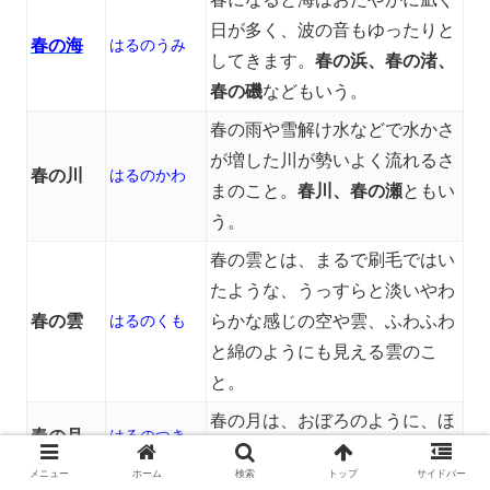
日が多く、波の音もゆったりと
春の海
はるのうみ
してきます。
春の浜、春の渚、
春の磯
などもいう。
春の雨や雪解け水などで水かさ
が増した川が勢いよく流れるさ
春の川
はるのかわ
まのこと。
春川、春の瀬
ともい
う。
春の雲とは、まるで刷毛ではい
たような、うっすらと淡いやわ
春の雲
はるのくも
らかな感じの空や雲、ふわふわ
と綿のようにも見える雲のこ
と。
春の月は、おぼろのように、ほ
春の月
はるのつき
んのりかすんで見える。
メニュー
ホーム
検索
トップ
サイドバー
春の夕方のこと。