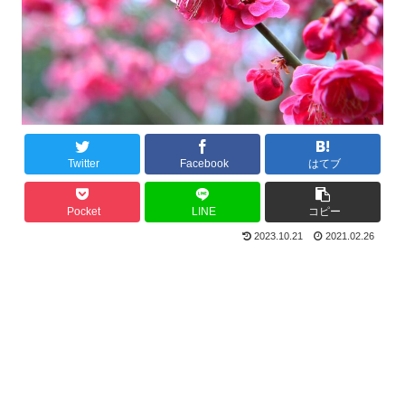
Twitter
Facebook
はてブ
Pocket
LINE
コピー
2023.10.21
2021.02.26