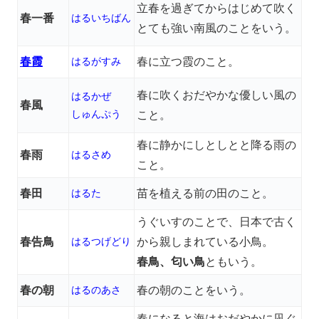
立春を過ぎてからはじめて吹く
春一番
はるいちばん
とても強い南風のことをいう。
春霞
はるがすみ
春に立つ霞のこと。
春に吹くおだやかな優しい風の
はるかぜ
春風
しゅんぷう
こと。
春に静かにしとしとと降る雨の
春雨
はるさめ
こと。
春田
はるた
苗を植える前の田のこと。
うぐいすのことで、日本で古く
春告鳥
はるつげどり
から親しまれている小鳥。
春鳥、匂い鳥
ともいう。
春の朝
はるのあさ
春の朝のことをいう。
春になると海はおだやかに凪ぐ