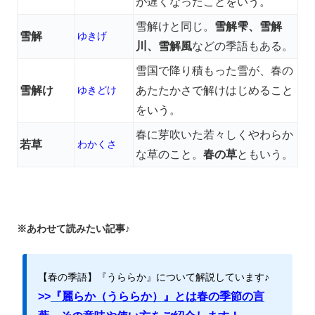
が遅くなったことをいう。
雪解けと同じ。
雪解雫、雪解
雪解
ゆきげ
川、雪解風
などの季語もある。
雪国で降り積もった雪が、春の
雪解け
ゆきどけ
あたたかさで解けはじめること
をいう。
春に芽吹いた若々しくやわらか
若草
わかくさ
な草のこと。
春の草
ともいう。
※あわせて読みたい記事♪
【春の季語】『うららか』について解説しています♪
>>
『麗らか（うららか）』とは春の季節の言