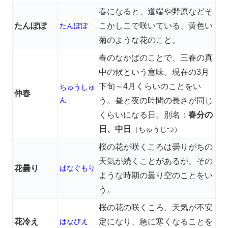
春になると、道端や野原などそ
たんぽぽ
たんぽぽ
こかしこで咲いている、黄色い
菊のような花のこと。
春のなかばのことで、三春の真
中の候という意味。現在の3月
下旬～4月くらいのことをい
ちゅうしゅ
仲春
ん
う。昼と夜の時間の長さが同じ
くらいになる日。別名：
春分の
日、中日
（ちゅうじつ）
桜の花が咲くころは曇りがちの
天気が続くことがあるが、その
花曇り
はなぐもり
ような時期の曇り空のことをい
う。
桜の花の咲くころ、天気が不安
花冷え
はなびえ
定になり、急に寒くなることを